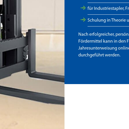
für Industriestapler, 
Schulung in Theorie u
Nach erfolgreicher, persön
Fördermittel kann in den F
Jahresunterweisung onlin
durchgeführt werden.