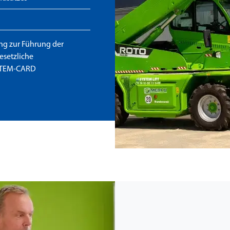
ung zur Führung der
esetzliche
YSTEM-CARD