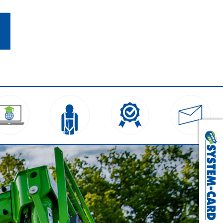
Waldaschaff:
+49 (0) 6095 99250-0
Hammersbach:
+49 (0) 6185 695979-0