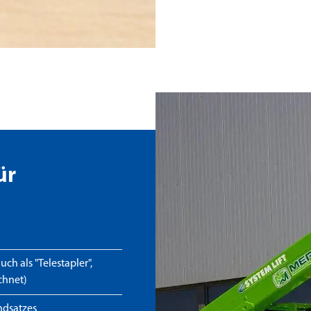
ür
ch als "Telestapler",
chnet)
ndsatzes