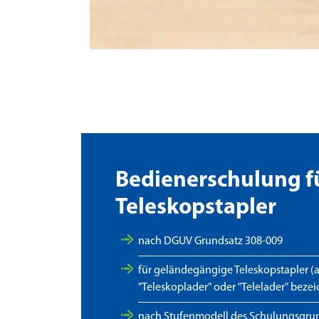
Bedienerschulung f
Teleskopstapler
nach DGUV Grundsatz 308-009
für geländegängige Teleskopstapler (au
"Teleskoplader" oder "Telelader" bezei
nach Stufenmodell des Schulungsgru